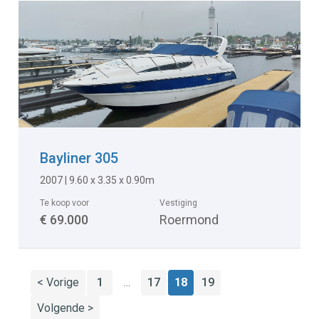
Bayliner 305
2007 | 9.60 x 3.35 x 0.90m
Te koop voor
Vestiging
€ 69.000
Roermond
< Vorige
1
17
18
19
…
Volgende >