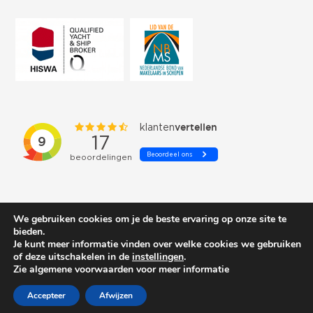
We gebruiken cookies om je de beste ervaring op onze site te
bieden.
Je kunt meer informatie vinden over welke cookies we gebruiken
of deze uitschakelen in de
instellingen
.
© 2026 Schepenkring Yachtbrokers. All rights reserved.
Zie algemene voorwaarden voor meer informatie
Accepteer
Afwijzen
Privacy and cookies
| Gemaakt door:
Arimpex