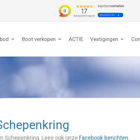
nbod
Boot verkopen
ACTIE
Vestigingen
Con
Schepenkring
dom Schepenkring. Lees ook onze
Facebook berichten
.