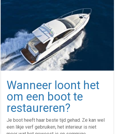
Wanneer loont het
om een boot te
restaureren?
Je boot heeft haar beste tijd gehad. Ze kan wel
een likje verf gebruiken, het interieur is niet
meer wat het geweest is en sommige