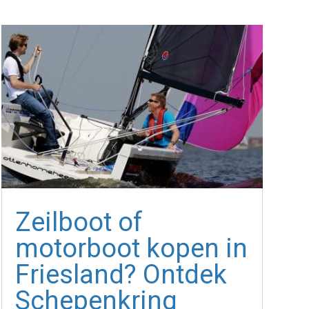
Zeilboot of
motorboot kopen in
Friesland? Ontdek
Schepenkring