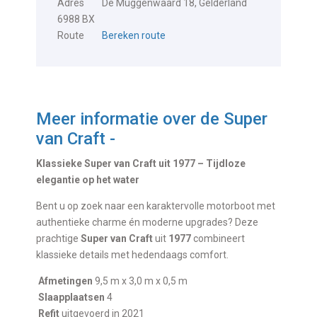
Adres
De Muggenwaard 18, Gelderland
6988 BX
Route
Bereken route
Meer informatie over de
Super
van Craft -
Klassieke Super van Craft uit 1977 – Tijdloze
elegantie op het water
Bent u op zoek naar een karaktervolle motorboot met
authentieke charme én moderne upgrades? Deze
prachtige
Super van Craft
uit
1977
combineert
klassieke details met hedendaags comfort.
Afmetingen
9,5 m x 3,0 m x 0,5 m
Slaapplaatsen
4
Refit
uitgevoerd in 2021