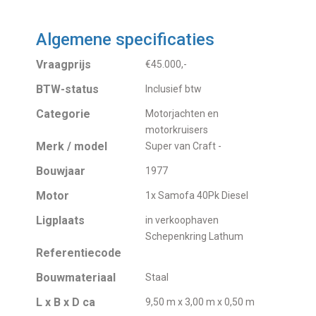
Algemene specificaties
Vraagprijs
€45.000,-
BTW-status
Inclusief btw
Categorie
Motorjachten en
motorkruisers
Merk / model
Super van Craft -
Bouwjaar
1977
Motor
1x Samofa 40Pk Diesel
Ligplaats
in verkoophaven
Schepenkring Lathum
Referentiecode
Bouwmateriaal
Staal
L x B x D ca
9,50 m x 3,00 m x 0,50 m