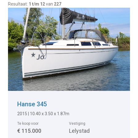
Resultaat:
1 t/m 12
van
227
Hanse 345
2015 | 10.40 x 3.50 x 1.87m
Te koop voor
Vestiging
€ 115.000
Lelystad