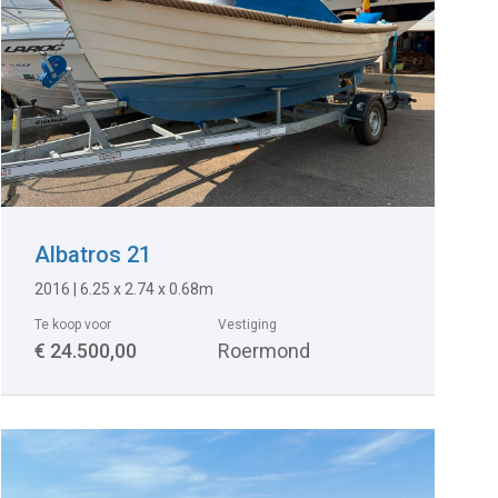
Albatros 21
2016
|
6.25 x 2.74 x 0.68m
Te koop voor
Vestiging
€ 24.500,00
Roermond