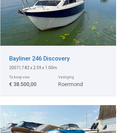
Bayliner 246 Discovery
2007
|
7.82 x 2.59 x 1.00m
Te koop voor
Vestiging
€ 38.500,00
Roermond