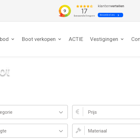
nbod
Boot verkopen
ACTIE
Vestigingen
Con
ot
kwaliteitsjachten te koop bij Schepenkring Yachtbroker