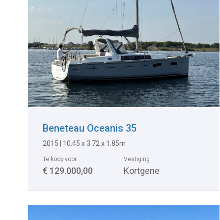
Beneteau Oceanis 35
2015
|
10.45 x 3.72 x 1.85m
Te koop voor
Vestiging
€ 129.000,00
Kortgene