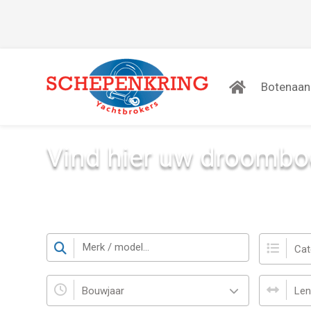
Botenaa
Vind hier uw droombo
Een gedetailleerd aanbod met wel meer dan 300 