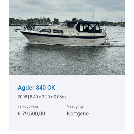
Agder 840 OK
2008
|
8.40 x 3.20 x 0.85m
Te koop voor
Vestiging
€ 79.500,00
Kortgene