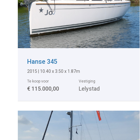
Hanse 345
2015
|
10.40 x 3.50 x 1.87m
Te koop voor
Vestiging
€ 115.000,00
Lelystad