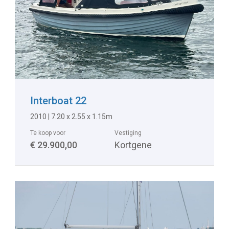
Interboat 22
2010
|
7.20 x 2.55 x 1.15m
Te koop voor
Vestiging
€ 29.900,00
Kortgene