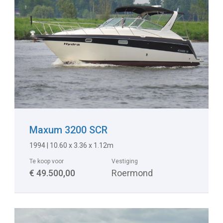
Maxum 3200 SCR
1994
|
10.60 x 3.36 x 1.12m
Te koop voor
Vestiging
€ 49.500,00
Roermond