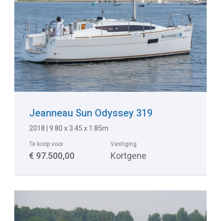
Jeanneau Sun Odyssey 319
2018
|
9.80 x 3.45 x 1.85m
Te koop voor
Vestiging
€ 97.500,00
Kortgene