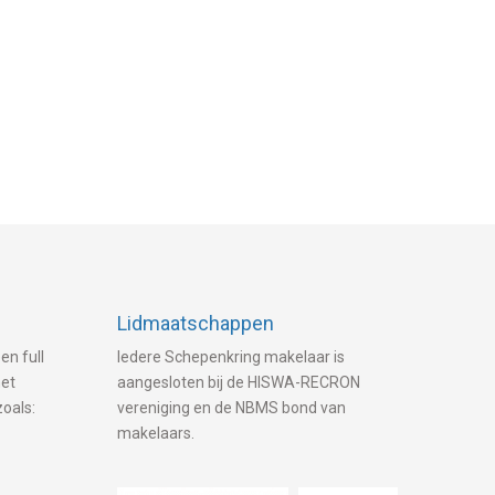
Lidmaatschappen
en full
Iedere Schepenkring makelaar is
met
aangesloten bij de HISWA-RECRON
zoals:
vereniging en de NBMS bond van
makelaars.