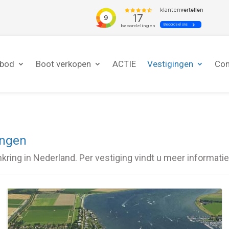
nbod
Boot verkopen
ACTIE
Vestigingen
Con
ingen
nkring in Nederland. Per vestiging vindt u meer informat