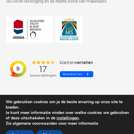
RECRON vereniging en de NBMS bond van makelaars.
We gebruiken cookies om je de beste ervaring op onze site te
bieden.
Je kunt meer informatie vinden over welke cookies we gebruiken
of deze uitschakelen in de
instellingen
.
© 2026 Schepenkring Yachtbrokers. All rights reserved.
Zie algemene voorwaarden voor meer informatie