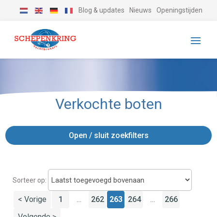
Blog & updates
Nieuws
Openingstijden
Verkochte boten
Open / sluit zoekfilters
Sorteer op:
< Vorige
1
262
263
264
266
…
…
Volgende >