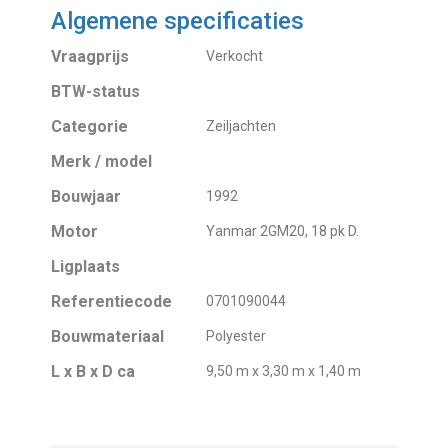
Algemene specificaties
Vraagprijs
Verkocht
BTW-status
Categorie
Zeiljachten
Merk / model
Bouwjaar
1992
Motor
Yanmar 2GM20, 18 pk D.
Ligplaats
Referentiecode
0701090044
Bouwmateriaal
Polyester
L x B x D ca
9,50 m x 3,30 m x 1,40 m