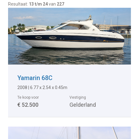
Resultaat:
13 t/m 24
van
227
Yamarin 68C
2008 | 6.77 x 2.54 x 0.45m
Te koop voor
Vestiging
€ 52.500
Gelderland