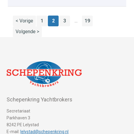
< Vorige
1
2
3
19
…
Volgende >
Schepenkring Yachtbrokers
Secretariaat
Parkhaven 3
8242 PE Lelystad
E-mail:
lelystad@schepenkring.nl