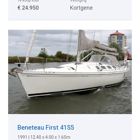
Te koop voor
Vestiging
€ 24.950
Kortgene
Beneteau First 41S5
1991 | 12.40 x 4.00 x 1.65m