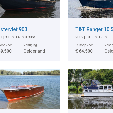
lstervlet 900
T&T Ranger 10.
1 | 9.15 x 3.40 x 0.90m
2002 | 10.50 x 3.70 x 1
koop voor
Vestiging
Te koop voor
Vesti
69.500
Gelderland
€ 64.500
Gel