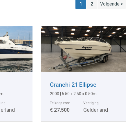
1
2
Volgende >
Cranchi 21 Ellipse
5m
2000 | 6.50 x 2.50 x 0.50m
ging
Te koop voor
Vestiging
derland
€ 27.500
Gelderland