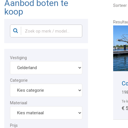
Aanbod boten te
Sorteer 
koop
Resulta
Vestiging
Categorie
Co
198
Te 
Materiaal
€ 
Prijs