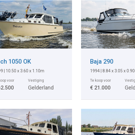
ch 1050 OK
Baja 290
9 | 10.50 x 3.60 x 1.10m
1994 | 8.84 x 3.05 x 0.9
koop voor
Vestiging
Te koop voor
Vesti
62.500
Gelderland
€ 21.000
Gel