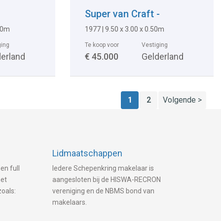
Super van Craft -
.10m
1977 | 9.50 x 3.00 x 0.50m
ging
Te koop voor
Vestiging
derland
€ 45.000
Gelderland
1
2
Volgende >
Lidmaatschappen
en full
Iedere Schepenkring makelaar is
met
aangesloten bij de HISWA-RECRON
zoals:
vereniging en de NBMS bond van
makelaars.