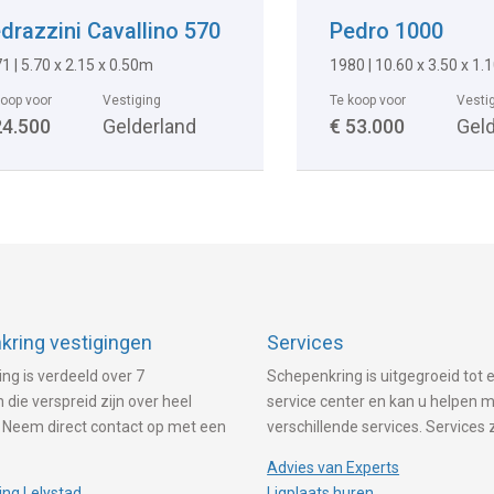
drazzini Cavallino 570
Pedro 1000
1 | 5.70 x 2.15 x 0.50m
1980 | 10.60 x 3.50 x 1
koop voor
Vestiging
Te koop voor
Vesti
24.500
Gelderland
€ 53.000
Gel
ring vestigingen
Services
ng is verdeeld over 7
Schepenkring is uitgegroeid tot e
 die verspreid zijn over heel
service center en kan u helpen 
 Neem direct contact op met een
verschillende services. Services 
Advies van Experts
ng Lelystad
Ligplaats huren