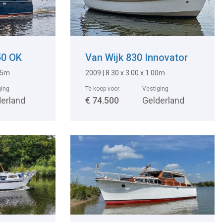
50 OK
Van Wijk 830 Innovator
.05m
2009 | 8.30 x 3.00 x 1.00m
ging
Te koop voor
Vestiging
derland
€ 74.500
Gelderland