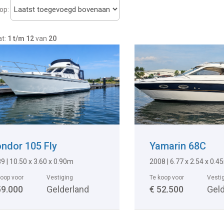
op:
at:
1 t/m 12
van
20
ndor 105 Fly
Yamarin 68C
9 | 10.50 x 3.60 x 0.90m
2008 | 6.77 x 2.54 x 0.4
koop voor
Vestiging
Te koop voor
Vesti
59.000
Gelderland
€ 52.500
Gel