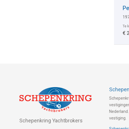
Pe
197
Te 
€ 
Schepenk
Schepenkri
vestigingen
Nederland.
vestiging.
Schepenkring Yachtbrokers
Schepenkri