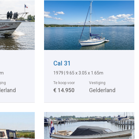
Cal 31
0m
1979 | 9.65 x 3.05 x 1.65m
ging
Te koop voor
Vestiging
derland
€ 14.950
Gelderland