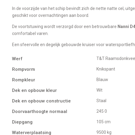
In de voorzijde van het schip bevindt zich de nette natte cel, uit
geschikt voor overnachtingen aan boord.
De voortstuwing wordt verzorgd door een betrouwbare
Nanni D4
comfortabel varen.
Een sfeervolle en degelijk gebouwde kruiser voor watersportlie
Werf
T&T Raamsdonkvee
Rompvorm
Knikspant
Rompkleur
Blauw
Dek en opbouw kleur
Wit
Dek en opbouw constructie
Staal
Doorvaarthoogte normaal
245 0
Diepgang
105 cm
Waterverplaatsing
9500 kg