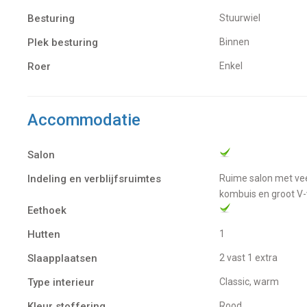
Besturing
Stuurwiel
Plek besturing
Binnen
Roer
Enkel
Accommodatie
Salon
Indeling en verblijfsruimtes
Ruime salon met veel bergruimte en bank. Gecombineerde douche-/toiletruimte met wastafel. Ruime
kombuis en groot V-
Eethoek
Hutten
1
Slaapplaatsen
2 vast 1 extra
Type interieur
Classic, warm
Kleur stoffering
Rood