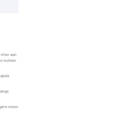
 sfeer aan
nen tochten
tabele
 lange
ngere reizen