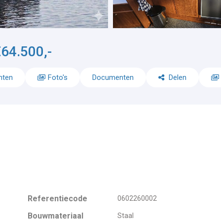
64.500,-
nten
Foto's
Documenten
Delen
Referentiecode
0602260002
Bouwmateriaal
Staal