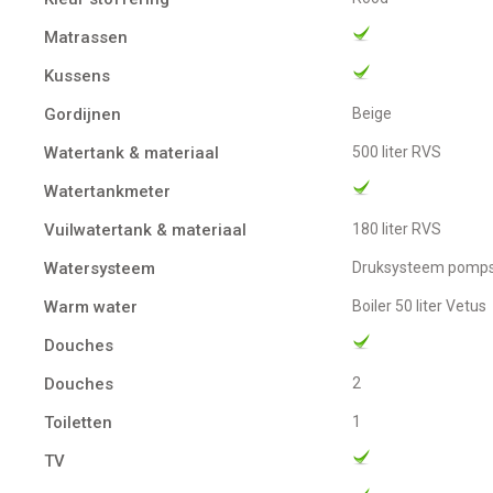
Matrassen
Kussens
Gordijnen
Beige
Watertank & materiaal
500 liter RVS
Watertankmeter
Vuilwatertank & materiaal
180 liter RVS
Watersysteem
Druksysteem pomp
Warm water
boiler 50 liter Vetus
Douches
Douches
2
Toiletten
1
TV