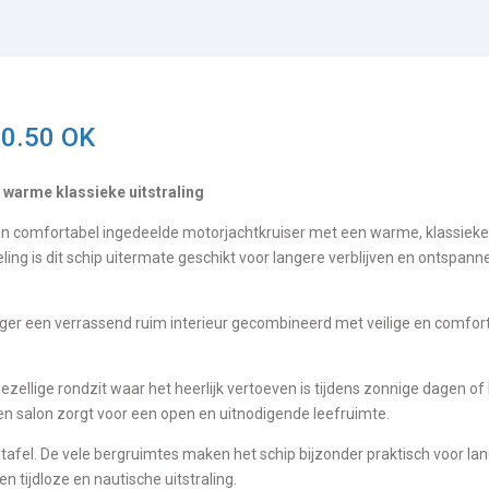
10.50 OK
 warme klassieke uitstraling
 en comfortabel ingedeelde motorjachtkruiser met een warme, klassieke
eling is dit schip uitermate geschikt voor langere verblijven en ontspan
ger een verrassend ruim interieur gecombineerd met veilige en comfor
ezellige rondzit waar het heerlijk vertoeven is tijdens zonnige dagen of
en salon zorgt voor een open en uitnodigende leefruimte.
tafel. De vele bergruimtes maken het schip bijzonder praktisch voor la
en tijdloze en nautische uitstraling.