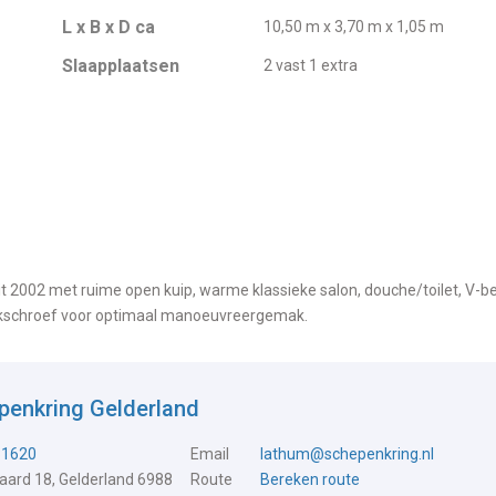
L x B x D ca
10,50 m x 3,70 m x 1,05 m
Slaapplaatsen
2 vast 1 extra
t 2002 met ruime open kuip, warme klassieke salon, douche/toilet, V-b
ekschroef voor optimaal manoeuvreergemak.
penkring Gelderland
31620
Email
lathum@schepenkring.nl
ard 18, Gelderland 6988
Route
Bereken route