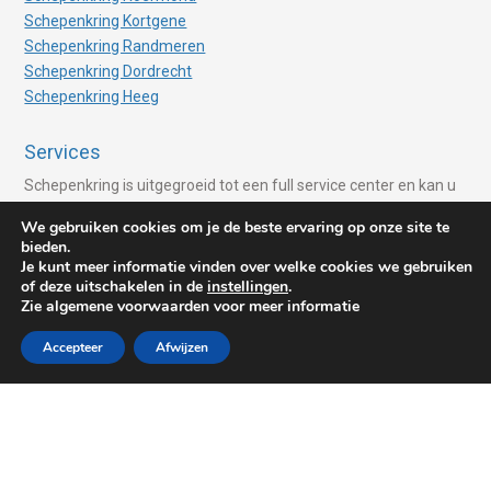
Schepenkring Kortgene
Schepenkring Randmeren
Schepenkring Dordrecht
Schepenkring Heeg
Services
Schepenkring is uitgegroeid tot een full service center en kan u
helpen met verschillende services. Services zoals:
We gebruiken cookies om je de beste ervaring op onze site te
bieden.
Advies van Experts
Je kunt meer informatie vinden over welke cookies we gebruiken
Ligplaats huren
of deze uitschakelen in de
instellingen
.
Jachttransport
Zie algemene voorwaarden voor meer informatie
Taxatie van uw boot
Accepteer
Afwijzen
Vaarberichten
Hiswa
Zeiljacht verkopen
Motorjacht verkopen
Lidmaatschappen