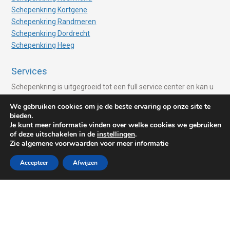
Schepenkring Kortgene
Schepenkring Randmeren
Schepenkring Dordrecht
Schepenkring Heeg
Services
Schepenkring is uitgegroeid tot een full service center en kan u
helpen met verschillende services. Services zoals:
We gebruiken cookies om je de beste ervaring op onze site te
bieden.
Advies van Experts
Je kunt meer informatie vinden over welke cookies we gebruiken
Ligplaats huren
of deze uitschakelen in de
instellingen
.
Jachttransport
Zie algemene voorwaarden voor meer informatie
Taxatie van uw boot
Accepteer
Afwijzen
Vaarberichten
Hiswa
Zeiljacht verkopen
Motorjacht verkopen
Lidmaatschappen