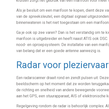
kruisen zorgt het gebruik van een marifoon voor meer v
Als je besluit om een marifoon te kopen, dient deze van
van de spreeksleutel, een digitaal signaal uitgezonde
binnenwateren is het niet toegestaan om een marifoon
Ga je ook op zee varen? Dan is het verstandig om te 
marifoon is uitgebreider en heeft naast ATIS ook DSC. Di
nood- en oproepsysteem. De installatie van een marifoo
van belang dat er een goede antenne aanwezig is.
Radar voor pleziervaar
Een radarscanner draait rond en zendt pulsen uit. Dez
beeldscherm op het moment dat ze worden teruggekaats
de richting en snelheid van andere bewegende voorwerp
aan het GPS, een stuurapparaat, AIS of elektronische 
Regelgeving rondom de radar is behoorlijk complex. Als