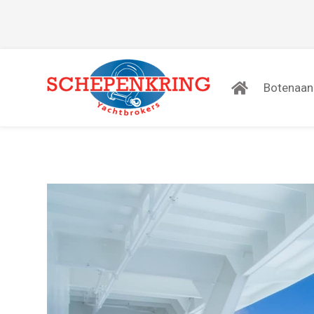
Botenaa