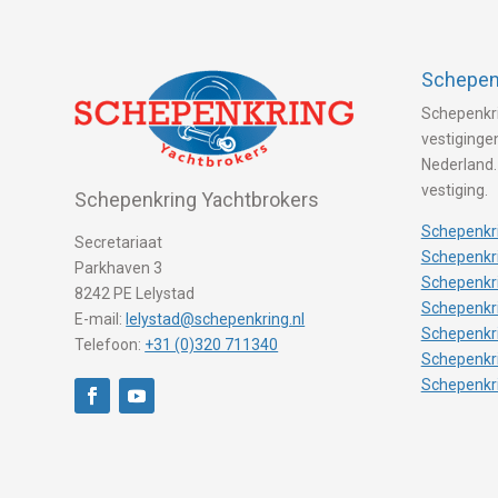
Schepenk
Schepenkri
vestigingen
Nederland.
vestiging.
Schepenkring Yachtbrokers
Schepenkri
Secretariaat
Schepenkri
Parkhaven 3
Schepenkr
8242 PE Lelystad
Schepenkr
E-mail:
lelystad@schepenkring.nl
Schepenkr
Telefoon:
+31 (0)320 711340
Schepenkr
Schepenkr