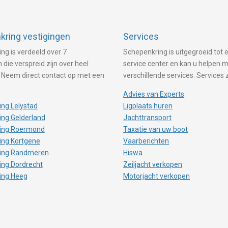
ring vestigingen
Services
ng is verdeeld over 7
Schepenkring is uitgegroeid tot e
 die verspreid zijn over heel
service center en kan u helpen 
 Neem direct contact op met een
verschillende services. Services 
Advies van Experts
ng Lelystad
Ligplaats huren
ng Gelderland
Jachttransport
ing Roermond
Taxatie van uw boot
ing Kortgene
Vaarberichten
ing Randmeren
Hiswa
ing Dordrecht
Zeiljacht verkopen
ing Heeg
Motorjacht verkopen