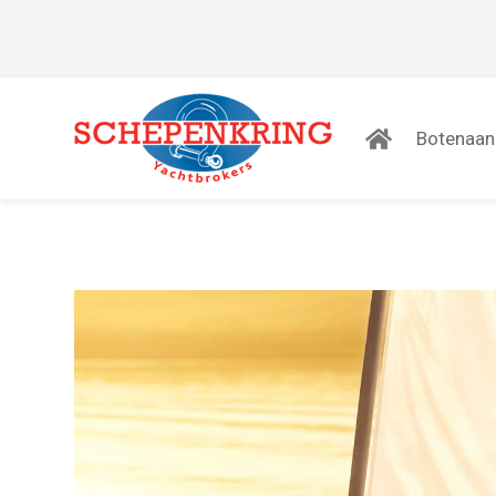
Botenaa