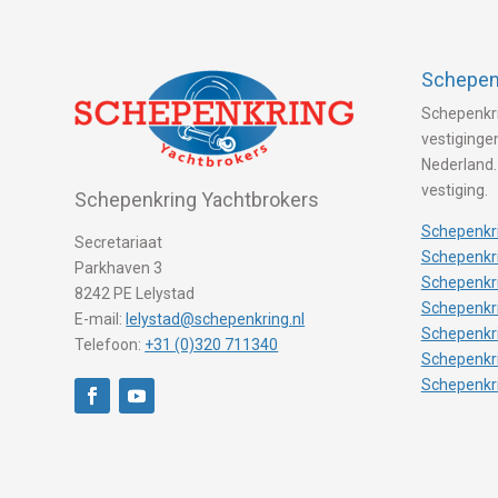
Schepenk
Schepenkri
vestigingen
Nederland.
vestiging.
Schepenkring Yachtbrokers
Schepenkri
Secretariaat
Schepenkri
Parkhaven 3
Schepenkr
8242 PE Lelystad
Schepenkr
E-mail:
lelystad@schepenkring.nl
Schepenkr
Telefoon:
+31 (0)320 711340
Schepenkr
Schepenkr