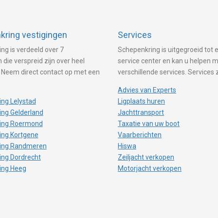
ring vestigingen
Services
ng is verdeeld over 7
Schepenkring is uitgegroeid tot e
 die verspreid zijn over heel
service center en kan u helpen 
 Neem direct contact op met een
verschillende services. Services 
Advies van Experts
ng Lelystad
Ligplaats huren
ng Gelderland
Jachttransport
ing Roermond
Taxatie van uw boot
ing Kortgene
Vaarberichten
ing Randmeren
Hiswa
ing Dordrecht
Zeiljacht verkopen
ing Heeg
Motorjacht verkopen