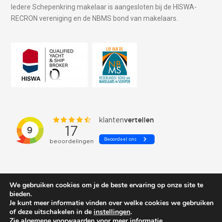
Iedere Schepenkring makelaar is aangesloten bij de HISWA-
RECRON vereniging en de NBMS bond van makelaars.
We gebruiken cookies om je de beste ervaring op onze site te
bieden.
Je kunt meer informatie vinden over welke cookies we gebruiken
of deze uitschakelen in de
instellingen
.
© 2026 Schepenkring Yachtbrokers. All rights reserved.
Zie algemene voorwaarden voor meer informatie