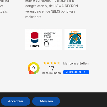
en full
Iedere Schepenkring makelaar is
met
aangesloten bij de HISWA-RECRON
zoals:
vereniging en de NBMS bond van
makelaars.
Accepteer
Afwijzen
Privacy and cookies
| Gemaakt door:
Arimpex