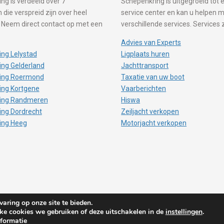
ng is verdeeld over 7
Schepenkring is uitgegroeid tot e
 die verspreid zijn over heel
service center en kan u helpen 
 Neem direct contact op met een
verschillende services. Services 
Advies van Experts
ng Lelystad
Ligplaats huren
ng Gelderland
Jachttransport
ing Roermond
Taxatie van uw boot
ing Kortgene
Vaarberichten
ing Randmeren
Hiswa
ing Dordrecht
Zeiljacht verkopen
ing Heeg
Motorjacht verkopen
aring op onze site te bieden.
lke cookies we gebruiken of deze uitschakelen in de
instellingen
.
formatie