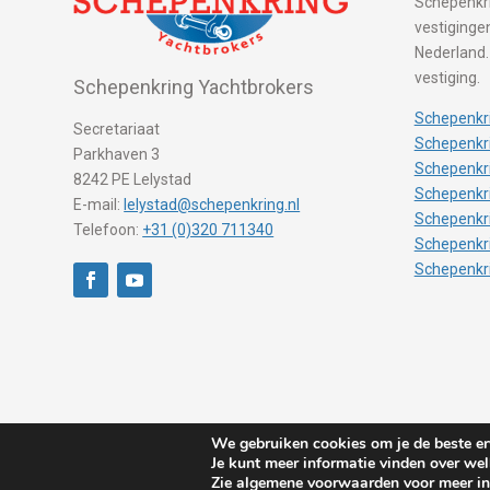
Schepenkri
vestigingen
Nederland.
vestiging.
Schepenkring Yachtbrokers
Schepenkri
Secretariaat
Schepenkri
Parkhaven 3
Schepenkr
8242 PE Lelystad
Schepenkr
E-mail:
lelystad@schepenkring.nl
Schepenkr
Telefoon:
+31 (0)320 711340
Schepenkr
Schepenkr
We gebruiken cookies om je de beste erv
Je kunt meer informatie vinden over we
Zie algemene voorwaarden voor meer in
© 2026 Schepenkring Yachtbrokers. All rights reserved.