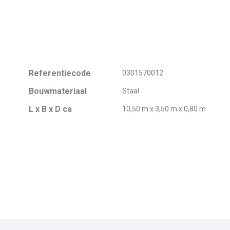
Referentiecode
0301570012
Bouwmateriaal
Staal
L x B x D ca
10,50 m x 3,50 m x 0,80 m