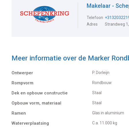
Makelaar - Sch
Telefoon
+313203221
Adres
Strandweg 1,
Meer informatie over de
Marker Ron
Ontwerper
P. Dorleijn
Rompvorm
Rondbouw
Dek en opbouw constructie
Staal
Opbouw vorm, materiaal
Staal
Ramen
Glas in aluminium
Waterverplaatsing
C.a. 11.000 kg