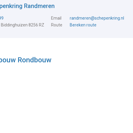
epenkring Randmeren
99
Email
randmeren@schepenkring.nl
 Biddinghuizen 8256 RZ
Route
Bereken route
dbouw Rondbouw