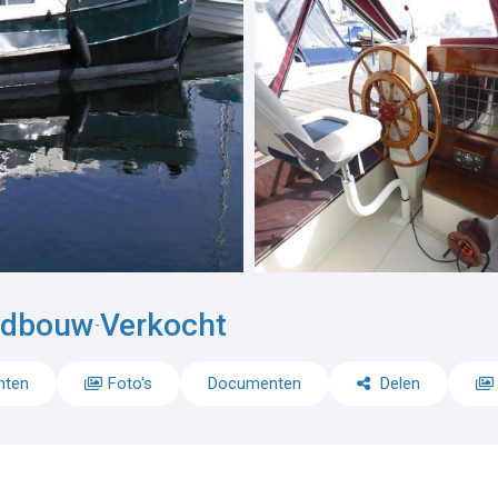
ndbouw
Verkocht
-
nten
Foto's
Documenten
Delen