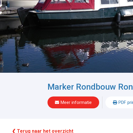
Marker Rondbouw Ro
Meer informatie
PDF pri
❮ Terug naar het overzicht