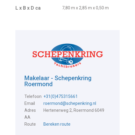
L x B x D ca
7,80 m x 2,85 m x 0,50 m
Makelaar - Schepenkring
Roermond
Telefoon
+31(0)475315661
Email
roermond@schepenkring.nl
Adres
Hertenerweg 2, Roermond 6049
AA
Route
Bereken route