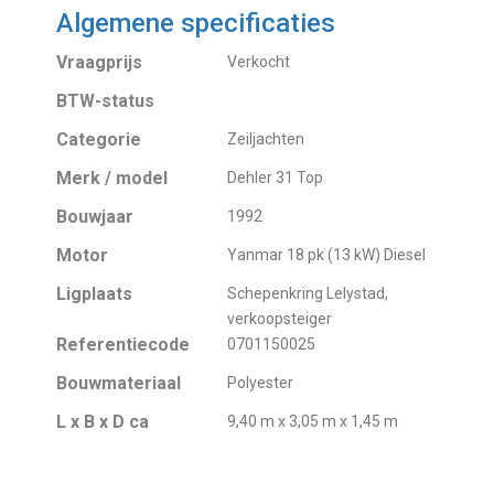
Algemene specificaties
Vraagprijs
Verkocht
BTW-status
Categorie
Zeiljachten
Merk / model
Dehler 31 Top
Bouwjaar
1992
Motor
Yanmar 18 pk (13 kW) Diesel
Ligplaats
Schepenkring Lelystad,
verkoopsteiger
Referentiecode
0701150025
Bouwmateriaal
Polyester
L x B x D ca
9,40 m x 3,05 m x 1,45 m