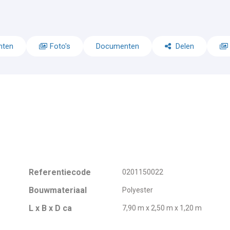
nten
Foto's
Documenten
Delen
Referentiecode
0201150022
Bouwmateriaal
Polyester
L x B x D ca
7,90 m x 2,50 m x 1,20 m