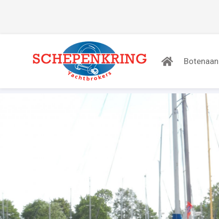
Botenaa