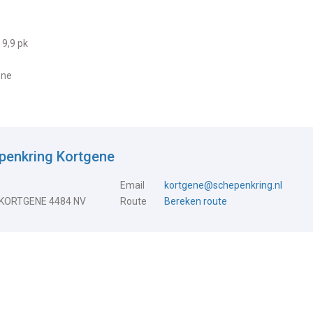
9,9 pk
ene
penkring Kortgene
Email
kortgene@schepenkring.nl
 KORTGENE 4484 NV
Route
Bereken route