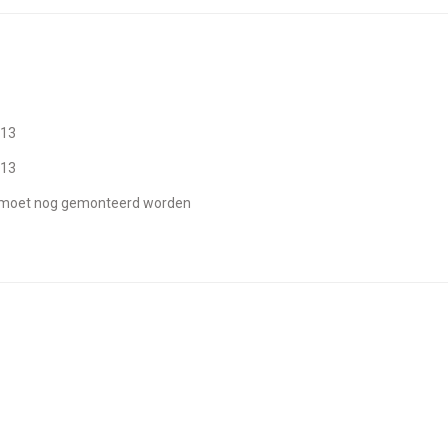
013
013
uw moet nog gemonteerd worden