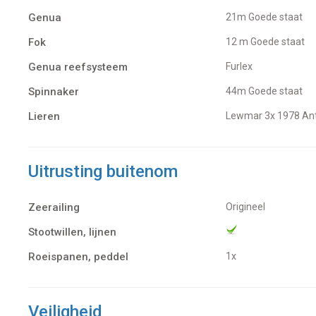
Genua
21m Goede staat
Fok
12 m Goede staat
Genua reefsysteem
Furlex
Spinnaker
44m Goede staat
Lieren
Lewmar 3x 1978 Ant
Uitrusting buitenom
Zeerailing
Origineel
Stootwillen, lijnen
Roeispanen, peddel
1x
Veiligheid