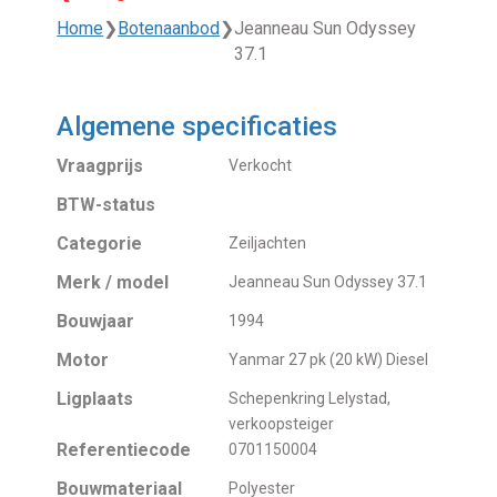
Home
❯
Botenaanbod
❯
Jeanneau Sun Odyssey
37.1
Algemene specificaties
Vraagprijs
Verkocht
BTW-status
Categorie
Zeiljachten
Merk / model
Jeanneau Sun Odyssey 37.1
Bouwjaar
1994
Motor
Yanmar 27 pk (20 kW) Diesel
Ligplaats
Schepenkring Lelystad,
verkoopsteiger
Referentiecode
0701150004
Bouwmateriaal
Polyester