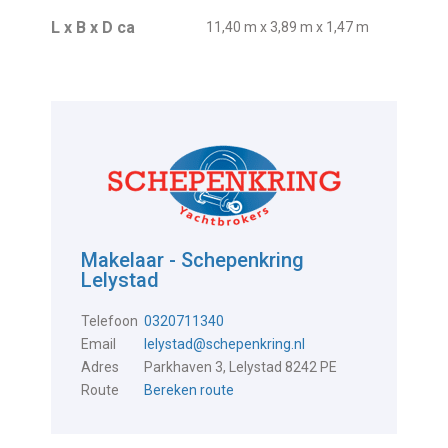
L x B x D ca
11,40 m x 3,89 m x 1,47 m
Makelaar - Schepenkring
Lelystad
Telefoon
0320711340
Email
lelystad@schepenkring.nl
Adres
Parkhaven 3, Lelystad 8242 PE
Route
Bereken route