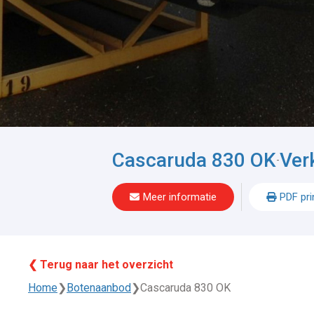
Cascaruda 830 OK
Ver
-
Meer informatie
PDF pri
❮ Terug naar het overzicht
Home
❯
Botenaanbod
❯
Cascaruda 830 OK