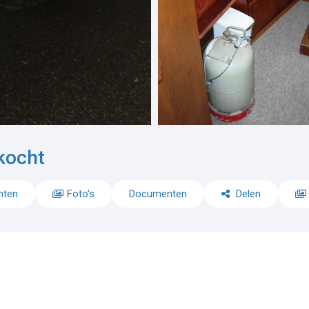
kocht
nten
Foto's
Documenten
Delen