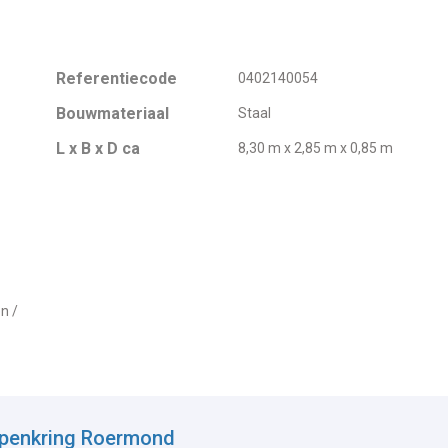
Referentiecode
0402140054
Bouwmateriaal
Staal
L x B x D ca
8,30 m x 2,85 m x 0,85 m
n /
epenkring Roermond