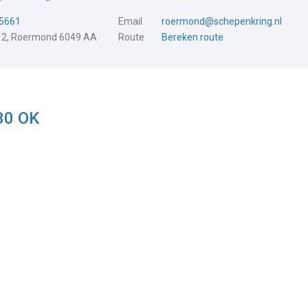
5661
Email
roermond@schepenkring.nl
 2, Roermond 6049 AA
Route
Bereken route
30 OK