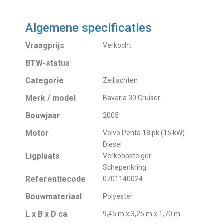
Algemene specificaties
Vraagprijs
Verkocht
BTW-status
Categorie
Zeiljachten
Merk / model
Bavaria 30 Cruiser
Bouwjaar
2005
Motor
Volvo Penta 18 pk (15 kW)
Diesel
Ligplaats
Verkoopsteiger
Schepenkring
Referentiecode
0701140024
Bouwmateriaal
Polyester
L x B x D ca
9,45 m x 3,25 m x 1,70 m