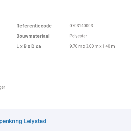
Referentiecode
0703140003
Bouwmateriaal
Polyester
L x B x D ca
9,70 m x 3,00 m x 1,40 m
ger
penkring Lelystad