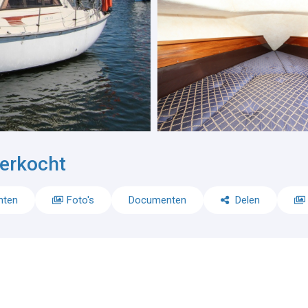
erkocht
nten
Foto's
Documenten
Delen