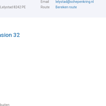
Email
lelystad@schepenkring.nl
 Lelystad 8242 PE
Route
Bereken route
asion 32
 buiten