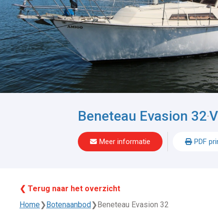
Beneteau Evasion 32
V
-
Meer informatie
PDF pri
❮ Terug naar het overzicht
Home
❯
Botenaanbod
❯
Beneteau Evasion 32