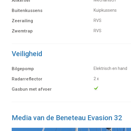
Ankerlier
Mechanisch
Buitenkussens
Kuipkussens
Zeerailing
RVS
Zwemtrap
RVS
Veiligheid
Bilgepomp
Elektrisch en hand
Radarreflector
2 x
Gasbun met afvoer
Media van de Beneteau Evasion 32