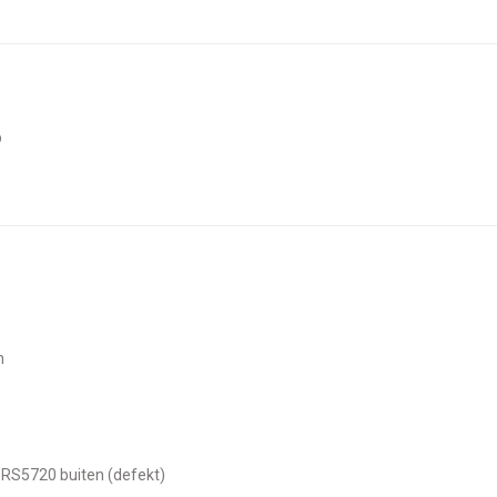
p
n
 RS5720 buiten (defekt)