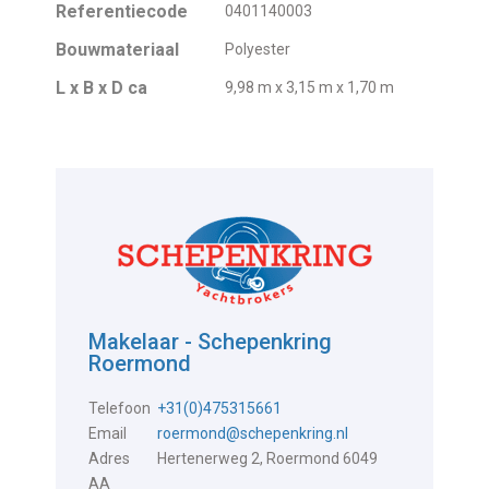
Referentiecode
0401140003
Bouwmateriaal
Polyester
L x B x D ca
9,98 m x 3,15 m x 1,70 m
Makelaar - Schepenkring
Roermond
Telefoon
+31(0)475315661
Email
roermond@schepenkring.nl
Adres
Hertenerweg 2, Roermond 6049
AA