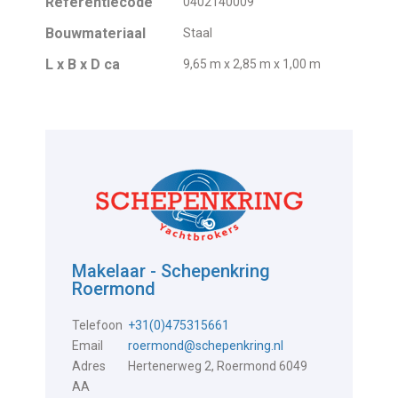
Referentiecode
0402140009
Bouwmateriaal
Staal
L x B x D ca
9,65 m x 2,85 m x 1,00 m
Makelaar - Schepenkring
Roermond
Telefoon
+31(0)475315661
Email
roermond@schepenkring.nl
Adres
Hertenerweg 2, Roermond 6049
AA