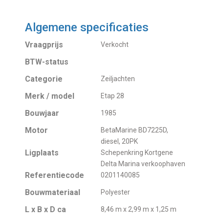
Algemene specificaties
Vraagprijs
Verkocht
BTW-status
Categorie
Zeiljachten
Merk / model
Etap 28
Bouwjaar
1985
Motor
BetaMarine BD7225D,
diesel, 20PK
Ligplaats
Schepenkring Kortgene
Delta Marina verkoophaven
Referentiecode
0201140085
Bouwmateriaal
Polyester
L x B x D ca
8,46 m x 2,99 m x 1,25 m