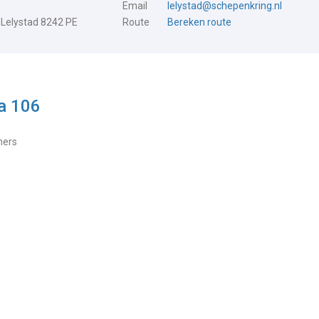
Email
lelystad@schepenkring.nl
 Lelystad 8242 PE
Route
Bereken route
a 106
ners