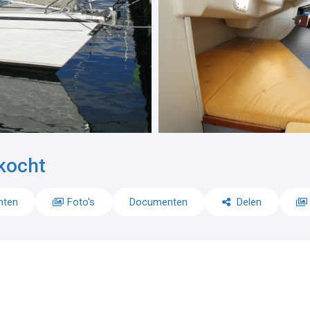
kocht
nten
Foto's
Documenten
Delen