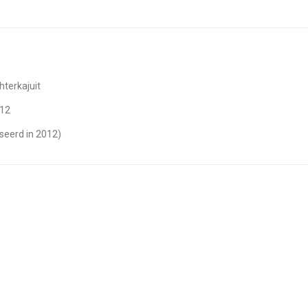
chterkajuit
012
iseerd in 2012)