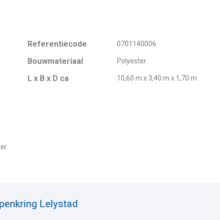
Referentiecode
0701140006
Bouwmateriaal
Polyester
L x B x D ca
10,60 m x 3,40 m x 1,70 m
er.
penkring Lelystad