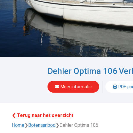
Dehler Optima 106
Ver
-
Meer informatie
PDF pri
❮ Terug naar het overzicht
Home
❯
Botenaanbod
❯
Dehler Optima 106