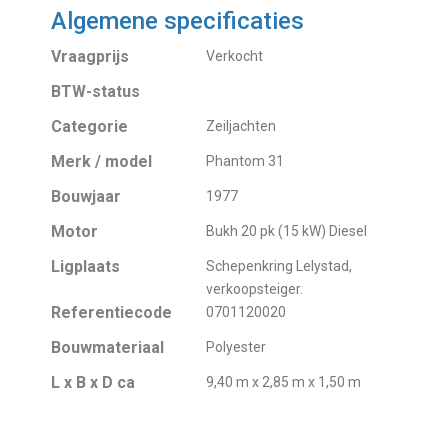
Algemene specificaties
Vraagprijs
Verkocht
BTW-status
Categorie
Zeiljachten
Merk / model
Phantom 31
Bouwjaar
1977
Motor
Bukh 20 pk (15 kW) Diesel
Ligplaats
Schepenkring Lelystad,
verkoopsteiger.
Referentiecode
0701120020
Bouwmateriaal
Polyester
L x B x D ca
9,40 m x 2,85 m x 1,50 m