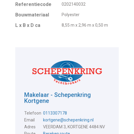
Referentiecode
0202140032
Bouwmateriaal
Polyester
L x B x D ca
8,55 m x 2,96 m x 0,50 m
Makelaar - Schepenkring
Kortgene
Telefoon
0113307178
Email
kortgene@schepenkring.nl
Adres
VEERDAM 3, KORTGENE 4484 NV
Route
Bereken route