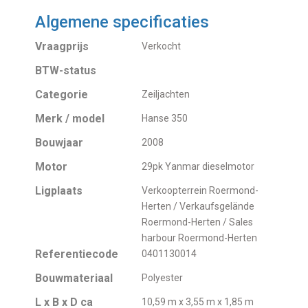
Algemene specificaties
Vraagprijs
Verkocht
BTW-status
Categorie
Zeiljachten
Merk / model
Hanse 350
Bouwjaar
2008
Motor
29pk Yanmar dieselmotor
Ligplaats
Verkoopterrein Roermond-
Herten / Verkaufsgelände
Roermond-Herten / Sales
harbour Roermond-Herten
Referentiecode
0401130014
Bouwmateriaal
Polyester
L x B x D ca
10,59 m x 3,55 m x 1,85 m