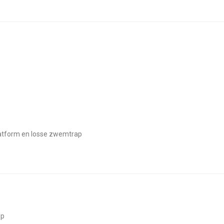
latform en losse zwemtrap
mp