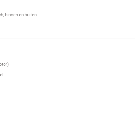
sch, binnen en buiten
otor)
el