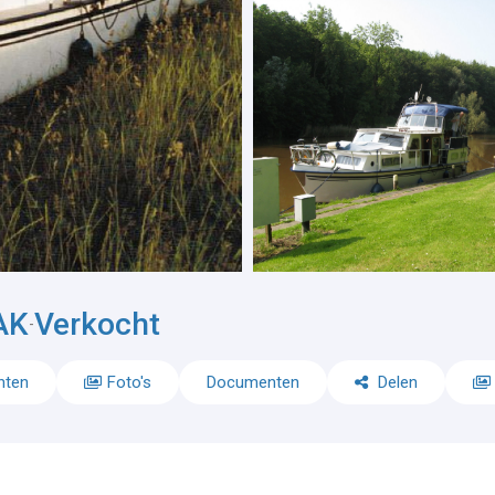
AK
Verkocht
-
nten
Foto's
Documenten
Delen