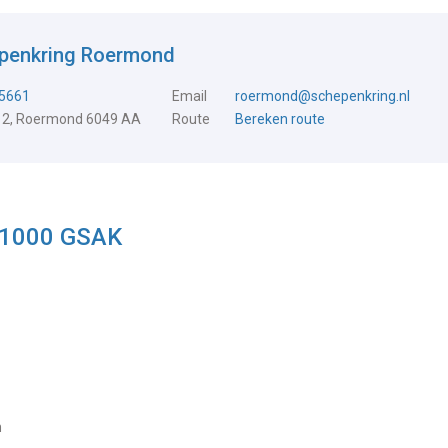
epenkring Roermond
5661
Email
roermond@schepenkring.nl
 2, Roermond 6049 AA
Route
Bereken route
r 1000 GSAK
m