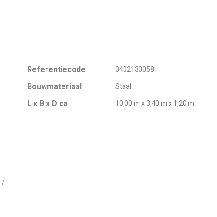
Referentiecode
0402130058
Bouwmateriaal
Staal
L x B x D ca
10,00 m x 3,40 m x 1,20 m
 /