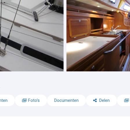
t
nten
Foto's
Documenten
Delen