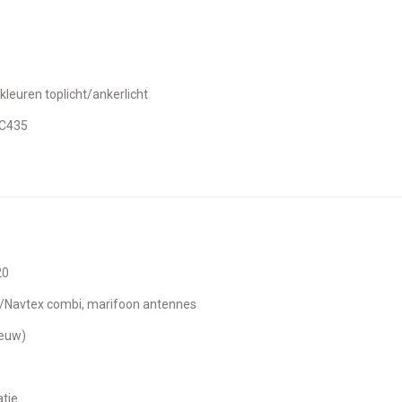
kleuren toplicht/ankerlicht
RC435
20
/Navtex combi, marifoon antennes
nieuw)
atie