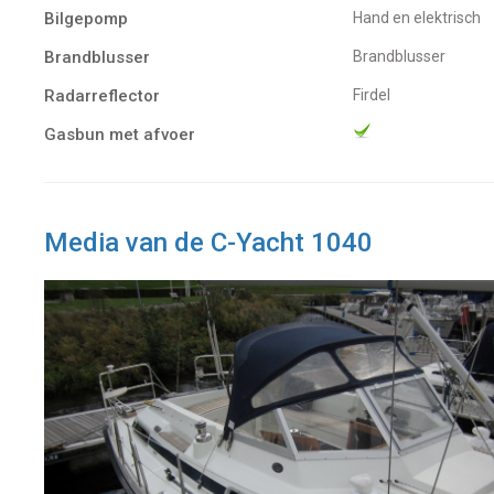
Bilgepomp
Hand en elektrisch
Brandblusser
Brandblusser
Radarreflector
Firdel
Gasbun met afvoer
Media van de C-Yacht 1040