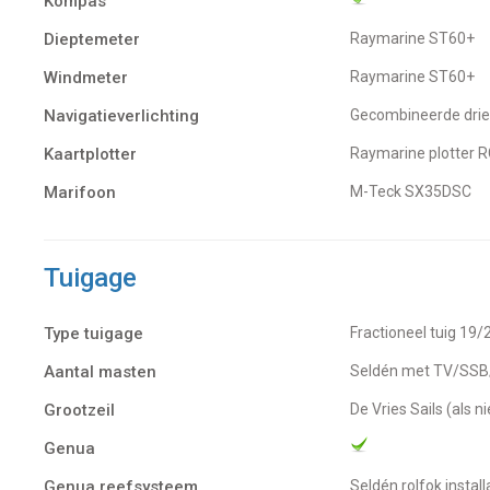
Kompas
Dieptemeter
Raymarine ST60+
Windmeter
Raymarine ST60+
Navigatieverlichting
Gecombineerde drie
Kaartplotter
Raymarine plotter 
Marifoon
M-Teck SX35DSC
Tuigage
Type tuigage
Fractioneel tuig 19/
Aantal masten
Seldén met TV/SSB
Grootzeil
De Vries Sails (als 
Genua
Genua reefsysteem
Seldén rolfok install