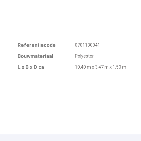
Referentiecode
0701130041
Bouwmateriaal
Polyester
L x B x D ca
10,40 m x 3,47 m x 1,50 m