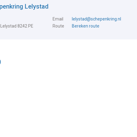
penkring Lelystad
Email
lelystad@schepenkring.nl
 Lelystad 8242 PE
Route
Bereken route
0