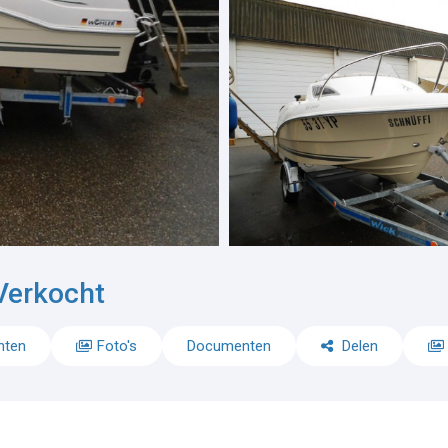
Verkocht
nten
Foto's
Documenten
Delen