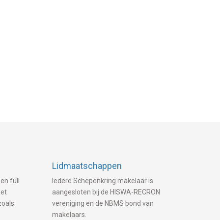
Lidmaatschappen
en full
Iedere Schepenkring makelaar is
met
aangesloten bij de HISWA-RECRON
zoals:
vereniging en de NBMS bond van
makelaars.