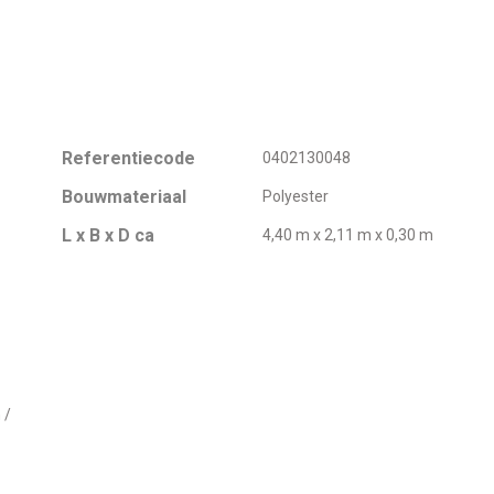
Referentiecode
0402130048
Bouwmateriaal
Polyester
L x B x D ca
4,40 m x 2,11 m x 0,30 m
 /