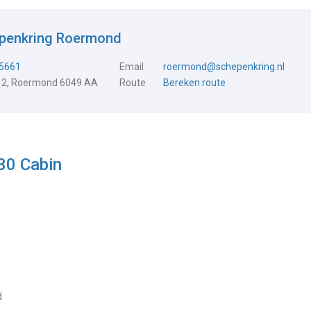
epenkring Roermond
5661
Email
roermond@schepenkring.nl
 2, Roermond 6049 AA
Route
Bereken route
430 Cabin
d