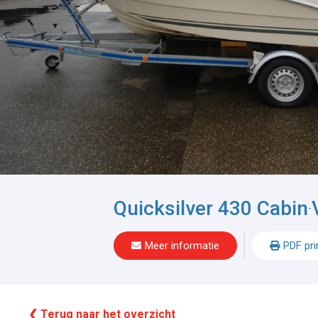
Quicksilver 430 Cabin
-
Meer informatie
PDF pri
❮ Terug naar het overzicht