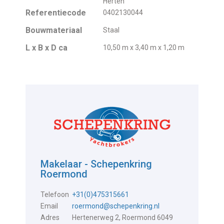
Herten
Referentiecode
0402130044
Bouwmateriaal
Staal
L x B x D ca
10,50 m x 3,40 m x 1,20 m
Makelaar - Schepenkring
Roermond
Telefoon
+31(0)475315661
Email
roermond@schepenkring.nl
Adres
Hertenerweg 2, Roermond 6049