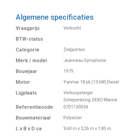
Algemene specificaties
Vraagprijs
Verkocht
BTW-status
Categorie
Zeiljachten
Merk / model
Jeanneau Symphonie
Bouwjaar
1979
Motor
Yanmar 18 pk (13 kW) Diesel
Ligplaats
Verkoopsteiger
Schepenkring, DEKO Marine
Referentiecode
0701130034
Bouwmateriaal
Polyester
L x B x D ca
9,60 m x 3,26 m x 1,85 m