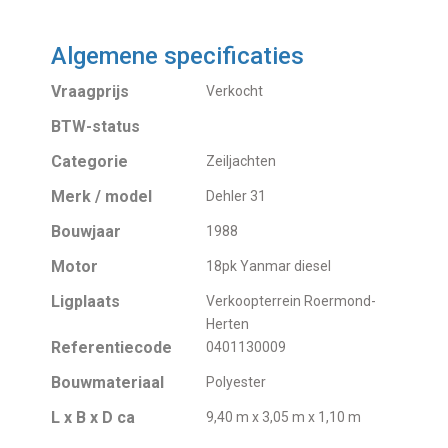
Algemene specificaties
Vraagprijs
Verkocht
BTW-status
Categorie
Zeiljachten
Merk / model
Dehler 31
Bouwjaar
1988
Motor
18pk Yanmar diesel
Ligplaats
Verkoopterrein Roermond-
Herten
Referentiecode
0401130009
Bouwmateriaal
Polyester
L x B x D ca
9,40 m x 3,05 m x 1,10 m