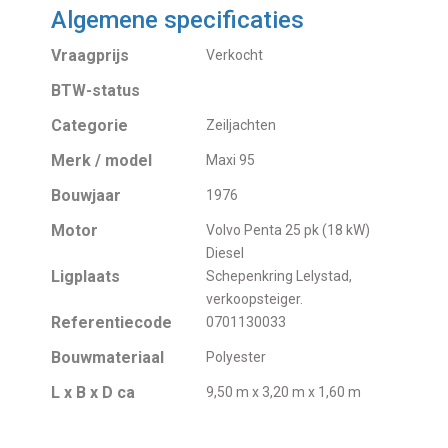
Algemene specificaties
Vraagprijs
Verkocht
BTW-status
Categorie
Zeiljachten
Merk / model
Maxi 95
Bouwjaar
1976
Motor
Volvo Penta 25 pk (18 kW)
Diesel
Ligplaats
Schepenkring Lelystad,
verkoopsteiger.
Referentiecode
0701130033
Bouwmateriaal
Polyester
L x B x D ca
9,50 m x 3,20 m x 1,60 m