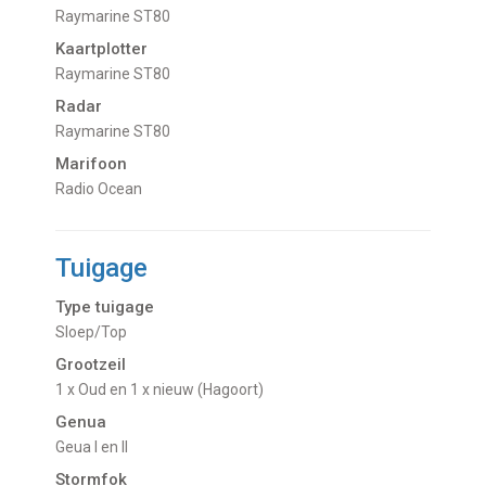
Raymarine ST80
Kaartplotter
Raymarine ST80
Radar
Raymarine ST80
Marifoon
Radio Ocean
Tuigage
Type tuigage
Sloep/Top
Grootzeil
1 x Oud en 1 x nieuw (Hagoort)
Genua
Geua I en II
Stormfok