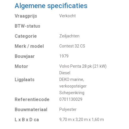
Algemene specificaties
Vraagprijs
Verkocht
BTW-status
Categorie
Zeiljachten
Merk / model
Contest 32 CS
Bouwjaar
1979
Motor
Volvo Penta 28 pk (21 kW)
Diesel
Ligplaats
DEKO marine,
verkoopsteiger
Schepenkring
Referentiecode
0701130029
Bouwmateriaal
Polyester
L x B x D ca
9,70 m x 3,20 m x 1,60 m