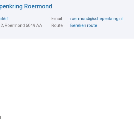
epenkring Roermond
5661
Email
roermond@schepenkring.nl
 2, Roermond 6049 AA
Route
Bereken route
d