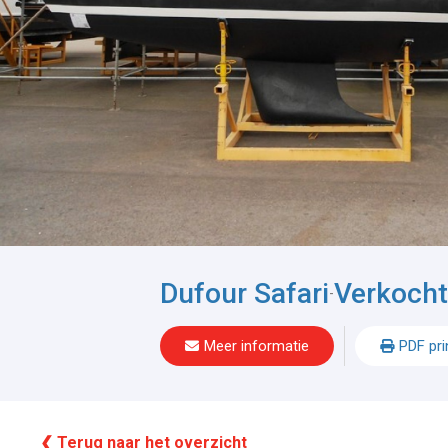
Dufour Safari
Verkocht
-
Meer informatie
PDF pri
❮ Terug naar het overzicht