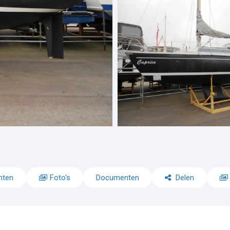
nten
Foto's
Documenten
Delen