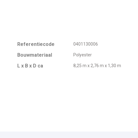
Referentiecode
0401130006
Bouwmateriaal
Polyester
L x B x D ca
8,25 m x 2,76 m x 1,30 m