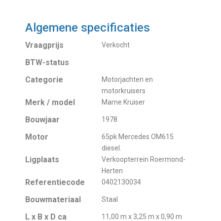
Algemene specificaties
Vraagprijs
Verkocht
BTW-status
Categorie
Motorjachten en
motorkruisers
Merk / model
Marne Kruiser
Bouwjaar
1978
Motor
65pk Mercedes OM615
diesel.
Ligplaats
Verkoopterrein Roermond-
Herten
Referentiecode
0402130034
Bouwmateriaal
Staal
L x B x D ca
11,00 m x 3,25 m x 0,90 m