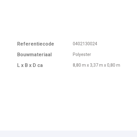
Referentiecode
0402130024
Bouwmateriaal
Polyester
L x B x D ca
8,80 m x 3,37 m x 0,80 m