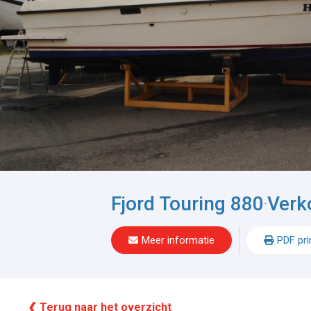
Fjord Touring 880
Verk
-
Meer informatie
PDF pri
❮ Terug naar het overzicht