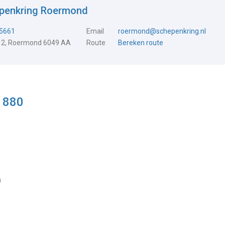
epenkring Roermond
5661
Email
roermond@schepenkring.nl
 2, Roermond 6049 AA
Route
Bereken route
g 880
m