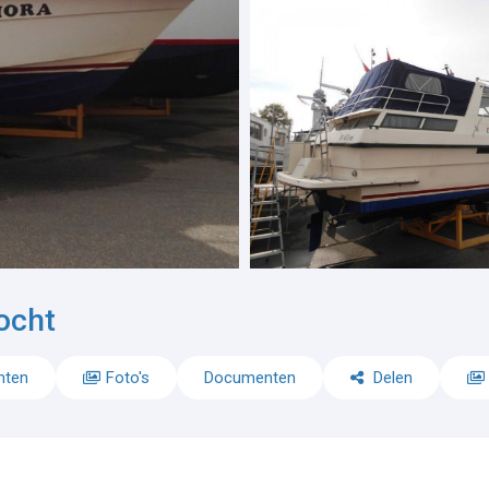
ocht
nten
Foto's
Documenten
Delen