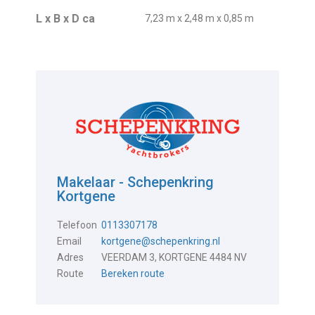
L x B x D ca
7,23 m x 2,48 m x 0,85 m
Makelaar - Schepenkring
Kortgene
Telefoon
0113307178
Email
kortgene@schepenkring.nl
Adres
VEERDAM 3, KORTGENE 4484 NV
Route
Bereken route