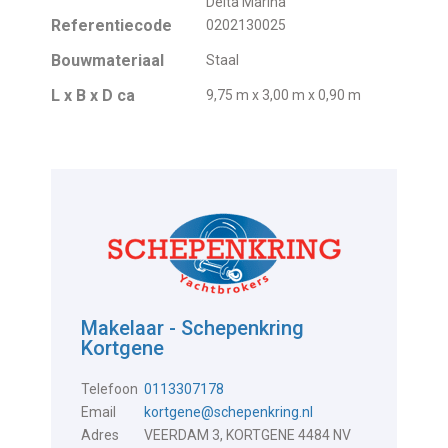
Delta Marina
Referentiecode
0202130025
Bouwmateriaal
Staal
L x B x D ca
9,75 m x 3,00 m x 0,90 m
Makelaar - Schepenkring
Kortgene
Telefoon
0113307178
Email
kortgene@schepenkring.nl
Adres
VEERDAM 3, KORTGENE 4484 NV