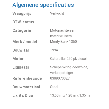
Algemene specificaties
Vraagprijs
Verkocht
BTW-status
Categorie
Motorjachten en
motorkruisers
Merk / model
Monty Bank 1350
Bouwjaar
1994
Motor
Caterpillar 250 pk diesel
Ligplaats
Schepenkring Zeewolde,
verkoopsteiger.
Referentiecode
0309070027
Bouwmateriaal
Staal
L x B x D ca
13,50 m x 4,20 m x 1,35 m