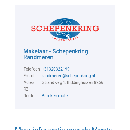
Makelaar - Schepenkring
Randmeren
Telefoon
+31320322199
Email
randmeren@schepenkring.nl
Adres
Strandweg 1, Biddinghuizen 8256
RZ
Route
Bereken route
Meer informatie over de
Monty