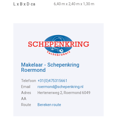
L x B x D ca
6,40 m x 2,40 m x 1,30 m
Makelaar - Schepenkring
Roermond
Telefoon
+31(0)475315661
Email
roermond@schepenkring.nl
Adres
Hertenerweg 2, Roermond 6049
AA
Route
Bereken route