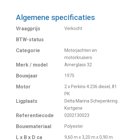
Algemene specificaties
Vraagprijs
Verkocht
BTW-status
Categorie
Motorjachten en
motorkruisers
Merk / model
Amerglass 32
Bouwjaar
1975
Motor
2 x Perkins 4.236 diesel, 81
PK
Ligplaats
Delta Marina Schepenkring
Kortgene
Referentiecode
0202130023
Bouwmateriaal
Polyester
L x B x D ca
9,60 m x 3,20 m x 0,90 m